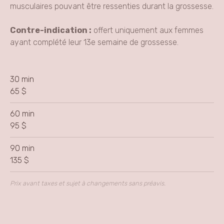
musculaires pouvant être ressenties durant la grossesse.
Contre-indication :
offert uniquement aux femmes
ayant complété leur 13e semaine de grossesse.
30 min
65 $
60 min
95 $
90 min
135 $
Prix avant taxes et sujet à changements sans préavis.