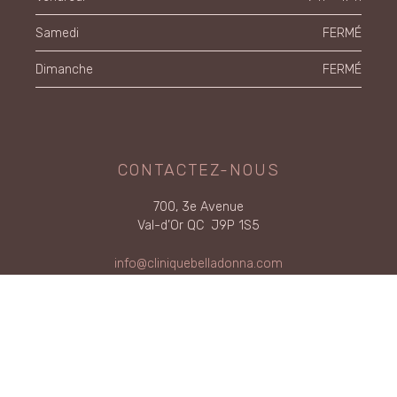
Samedi
FERMÉ
Dimanche
FERMÉ
CONTACTEZ-NOUS
700, 3e Avenue
Val-d’Or QC J9P 1S5
info@cliniquebelladonna.com
819 874-0923
Inscription à l'infolettre