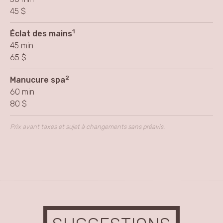
45 $
1
Éclat des mains
45 min
65 $
2
Manucure spa
60 min
80 $
Prix avant taxes et sujet à changements sans préavis.