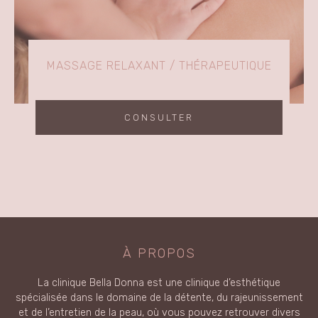
MASSAGE RELAXANT / THÉRAPEUTIQUE
CONSULTER
À PROPOS
La clinique Bella Donna est une clinique d’esthétique
spécialisée dans le domaine de la détente, du rajeunissement
et de l’entretien de la peau, où vous pouvez retrouver divers