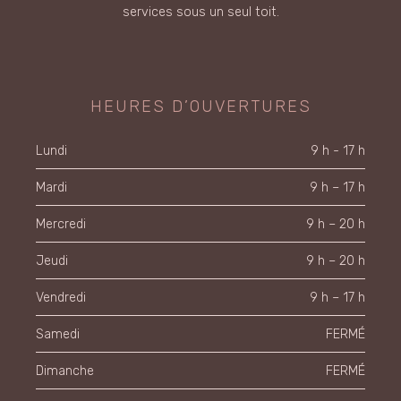
services sous un seul toit.
HEURES D’OUVERTURES
Lundi
9 h - 17 h
Mardi
9 h – 17 h
Mercredi
9 h – 20 h
Jeudi
9 h – 20 h
Vendredi
9 h – 17 h
Samedi
FERMÉ
Dimanche
FERMÉ