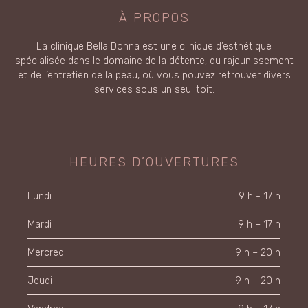
À PROPOS
La clinique Bella Donna est une clinique d’esthétique
spécialisée dans le domaine de la détente, du rajeunissement
et de l’entretien de la peau, où vous pouvez retrouver divers
services sous un seul toit.
HEURES D’OUVERTURES
Lundi
9 h - 17 h
Mardi
9 h – 17 h
Mercredi
9 h – 20 h
Jeudi
9 h – 20 h