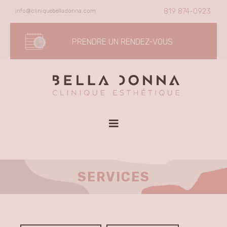
Skip
info@cliniquebelladonna.com
819 874-0923
to
content
PRENDRE UN RENDEZ-VOUS
SERVICES